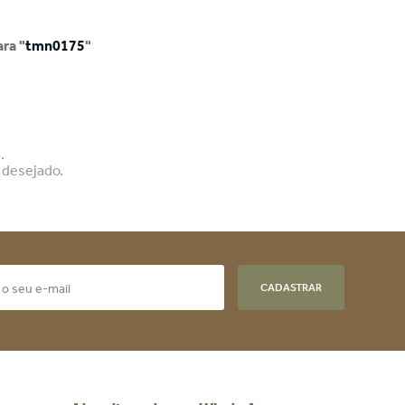
ra "
tmn0175
"
.
 desejado.
CADASTRAR