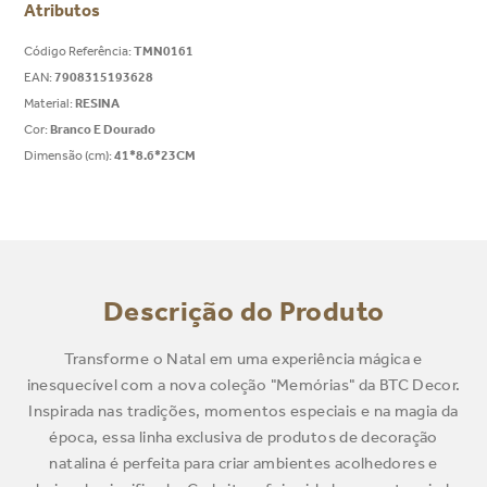
Atributos
Código Referência
:
TMN0161
EAN
:
7908315193628
Material
:
RESINA
Cor
:
Branco E Dourado
Dimensão (cm)
:
41*8.6*23CM
Descrição do Produto
Transforme o Natal em uma experiência mágica e
inesquecível com a nova coleção "Memórias" da BTC Decor.
Inspirada nas tradições, momentos especiais e na magia da
época, essa linha exclusiva de produtos de decoração
natalina é perfeita para criar ambientes acolhedores e