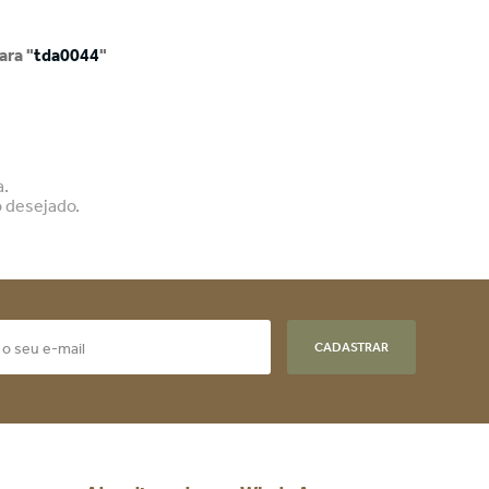
ra "
tda0044
"
a.
o desejado.
CADASTRAR