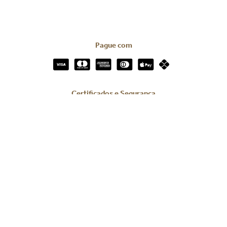
Pague com
Certificados e Segurança
Redes Sociais
Todos os direitos reservados © 2023 | We.Digi Brasil Serviços Digitais
LTDA.
CNPJ: 39.816.199/0001-66