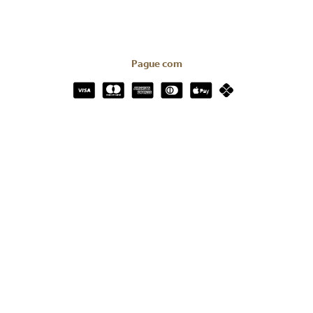
Pague com
Certificados e Segurança
Redes Sociais
Todos os direitos reservados © 2023 | We.Digi Brasil Serviços Digitais
LTDA.
CNPJ: 39.816.199/0001-66