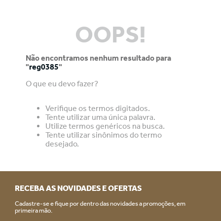
OOPS!
Não encontramos nenhum resultado para
"
reg0385
"
O que eu devo fazer?
Verifique os termos digitados.
Tente utilizar uma única palavra.
Utilize termos genéricos na busca.
Tente utilizar sinônimos do termo
desejado.
RECEBA AS NOVIDADES E OFERTAS
Cadastre-se e fique por dentro das novidades a promoções, em
primeira mão.