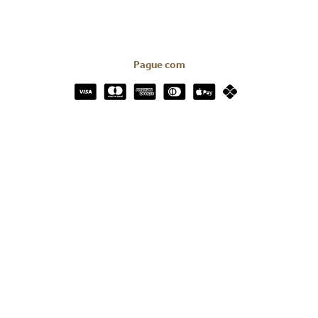
Pague com
Certificados e Segurança
Redes Sociais
Todos os direitos reservados © 2023 | We.Digi Brasil Serviços Digitais
LTDA.
CNPJ: 39.816.199/0001-66