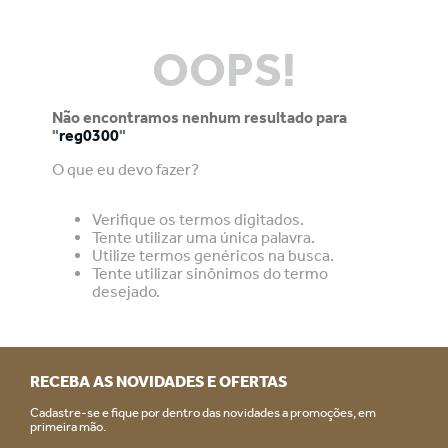
OOPS!
Não encontramos nenhum resultado para
"
reg0300
"
O que eu devo fazer?
Verifique os termos digitados.
Tente utilizar uma única palavra.
Utilize termos genéricos na busca.
Tente utilizar sinônimos do termo
desejado.
RECEBA AS NOVIDADES E OFERTAS
Cadastre-se e fique por dentro das novidades a promoções, em
primeira mão.