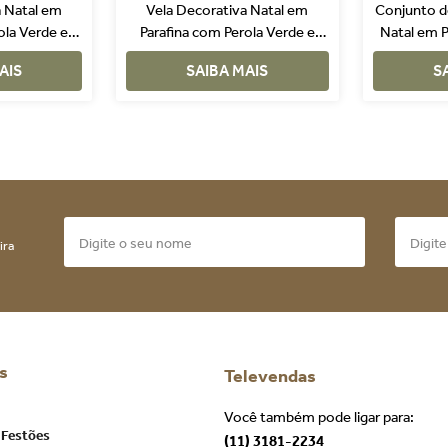
a Natal em
Vela Decorativa Natal em
Conjunto d
ola Verde e
Parafina com Perola Verde e
Natal em P
da
Dourada
Bra
AIS
SAIBA MAIS
S
ira
s
Televendas
Você também pode ligar para:
 Festões
(11) 3181-2234