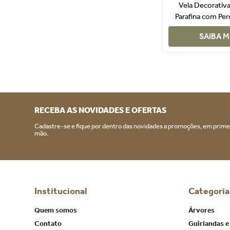
Vela Decorativ
Parafina com Per
Doura
SAIBA M
RECEBA AS NOVIDADES E OFERTAS
Cadastre-se e fique por dentro das novidades a promoções, em prime
mão.
Institucional
Categoria
Quem somos
Árvores
Contato
Guirlandas e