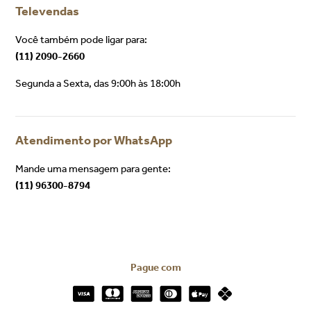
Institucional
Categorias
Quem somos
Páscoa
Contato
Árvores e verdes
Política de garantia e devolução
Guirlandas e festões
Política de Privacidade
Ornamentos árvores
Aéreos
Cenários
Objetos decorativos
Religiosos
Mesa Posta
Decorativos Iluminados