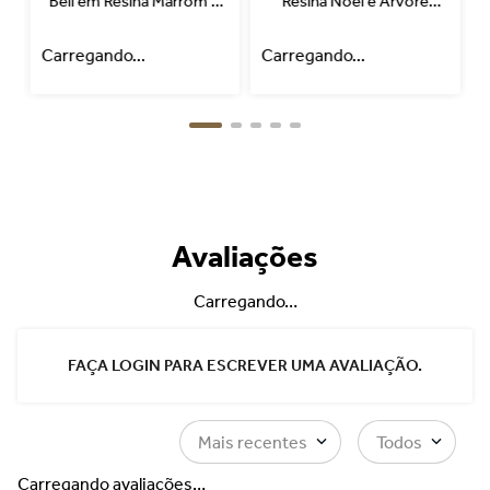
Peças Decorativa Ginger
Peças Decorativa em
Bell em Resina Marrom e
Resina Noel e Árvore
Verde
Vermelho e Verde
SAIBA MAIS
SAIBA MAIS
Avaliações
Carregando…
FAÇA LOGIN PARA ESCREVER UMA AVALIAÇÃO.