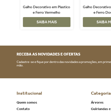
Galho Decorativo em Plastico
Galho Decorativo
e Ferro Vermelho
e Ferro Do
SAIBA MAIS
SAIBA M
RECEBA AS NOVIDADES E OFERTAS
Cadastre-se e fique por dentro das novidades a promoções, em prime
mão.
Institucional
Categoria
Quem somos
Árvores
Contato
Guirlandas e