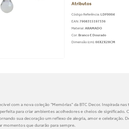
Atributos
Código Referência
:
LDF0004
EAN
:
7908315197336
Material
:
ARAMADO
Cor
:
Branco E Dourado
Dimensão (cm)
:
66X2X28CM
cível com a nova coleção "Memórias" da BTC Decor. Inspirada nas 
 perfeita para criar ambientes acolhedores e cheios de significado.
ornando sua decoração um reflexo de alegria, amor e celebração. 
lhar momentos que durarão para sempre.