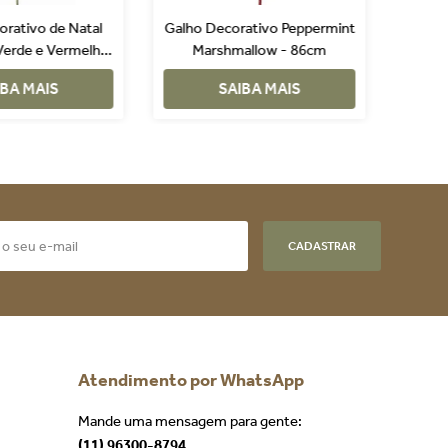
orativo de Natal
Galho Decorativo Peppermint
Verde e Vermelho
Marshmallow - 86cm
Perpp
ray - 76cm
IBA MAIS
SAIBA MAIS
CADASTRAR
Atendimento por WhatsApp
Mande uma mensagem para gente:
(11) 96300-8794