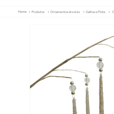
Produtos
Ornamentos árvores
Galhos e Picks
G