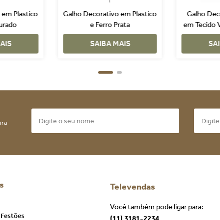
 em Plastico
Galho Decorativo em Plastico
Galho Dec
urado
e Ferro Prata
em Tecido 
- Sp
AIS
SAIBA MAIS
SA
ira
s
Televendas
Você também pode ligar para:
 Festões
(11) 3181-2234