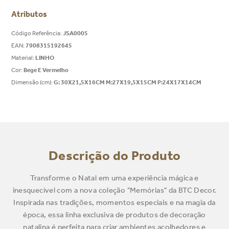
Atributos
Código Referência
:
JSA0005
EAN
:
7908315192645
Material
:
LINHO
Cor
:
Bege E Vermelho
Dimensão (cm)
:
G: 30X21,5X16CM M:27X19,5X15CM P:24X17X14CM
Descrição do Produto
Transforme o Natal em uma experiência mágica e
inesquecível com a nova coleção "Memórias" da BTC Decor.
Inspirada nas tradições, momentos especiais e na magia da
época, essa linha exclusiva de produtos de decoração
natalina é perfeita para criar ambientes acolhedores e