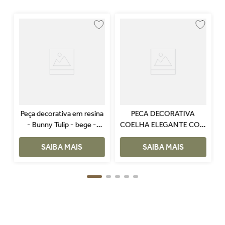
Peça decorativa em resina
PECA DECORATIVA
- Bunny Tulip - bege -
COELHA ELEGANTE COM
24cm
VESTIDO E BOTAS EM
SAIBA MAIS
RESINA BEGE
SAIBA MAIS