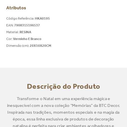
Atributos
Código Referência
:
HKA0195
EAN
:
7908315196537
Material
:
RESINA
Cor
:
Vermleho E Branco
Dimensão (cm)
:
20X10X20CM
Descrição do Produto
Transforme o Natal em uma experiência mágica e
inesquecível com a nova coleção "Memórias" da BTC Decor.
Inspirada nas tradições, momentos especiais e na magia da
época, essa linha exclusiva de produtos de decoração
natalina é perfeita para criar ambientes acolhedores e