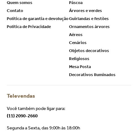
Peças Decorativa Boneco
Peças Decorativa Ginger
de Neve em Resina Branco
Bell em Resina Marrom e
Vermelho
Carregando...
Carregando...
C
Institucional
Categorias
Quem somos
Páscoa
Contato
Árvores e verdes
Política de garantia e devolução
Guirlandas e festões
Política de Privacidade
Ornamentos árvores
Aéreos
Cenários
Objetos decorativos