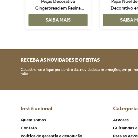
esina
Peças Decorativa
Papai Noel de
erde
Gingerbread em Resina
Decorativo e
Marrom e Branco
Amarelo e
SAIBA MAIS
SAIBA M
RECEBA AS NOVIDADES E OFERTAS
Cadastre-se e fique por dentro das novidades a promoções, em prime
mão.
Institucional
Categoria
Quem somos
Árvores
Contato
Guirlandas e
Política de garantia e devolução
Para as Árvo