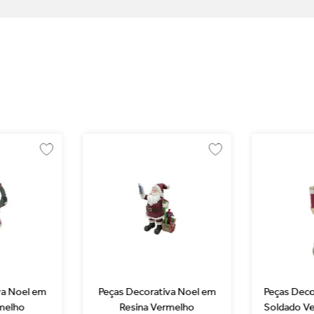
va Noel em
Peças Decorativa Noel em
Peças Deco
melho
Resina Vermelho
Soldado V