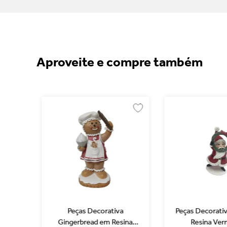
Aproveite e compre também
esina
Peças Decorativa
Peças Decorati
erde
Gingerbread em Resina
Resina Ver