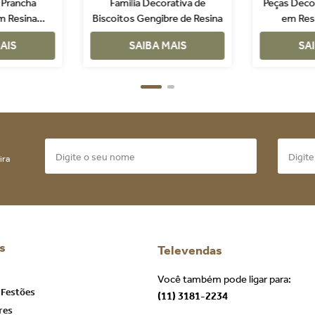
 Prancha
Familia Decorativa de
Peças Decor
m Resina
Biscoitos Gengibre de Resina
em Res
 Azul
V
AIS
SAIBA MAIS
SA
ira
s
Televendas
Você também pode ligar para:
 Festões
(11) 3181-2234
res