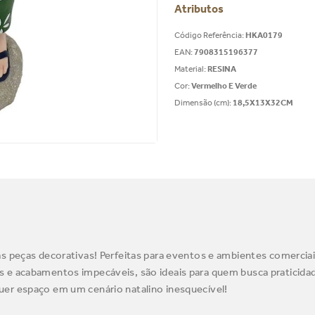
Atributos
Código Referência
:
HKA0179
EAN
:
7908315196377
Material
:
RESINA
Cor
:
Vermelho E Verde
Dimensão (cm)
:
18,5X13X32CM
s peças decorativas! Perfeitas para eventos e ambientes comercia
 e acabamentos impecáveis, são ideais para quem busca praticidad
er espaço em um cenário natalino inesquecível!