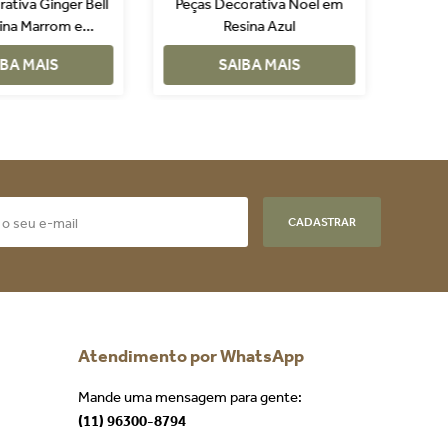
ativa Ginger Bell
Peças Decorativa Noel em
Peças
ina Marrom e
Resina Azul
Chri
ermelho
IBA MAIS
SAIBA MAIS
CADASTRAR
Atendimento por WhatsApp
Mande uma mensagem para gente:
(11) 96300-8794