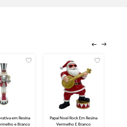
rativa em Resina
Papai Noel Rock Em Resina
Pa
ermelho e Branco
Vermelho E Branco
Resi