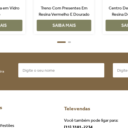
a em Vidro
Treno Com Presentes Em
Centro De
e
Resina Vermelho E Dourado
Resina 
AIS
SAIBA MAIS
SA
ira
s
Televendas
Você também pode ligar para:
 Festões
(11) 3181-2234