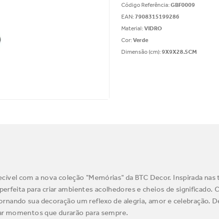
Código Referência
:
GBF0009
EAN
:
7908315199286
Material
:
VIDRO
Cor
:
Verde
Dimensão (cm)
:
9X9X28.5CM
cível com a nova coleção "Memórias" da BTC Decor. Inspirada nas 
 perfeita para criar ambientes acolhedores e cheios de significado.
ornando sua decoração um reflexo de alegria, amor e celebração. 
lhar momentos que durarão para sempre.