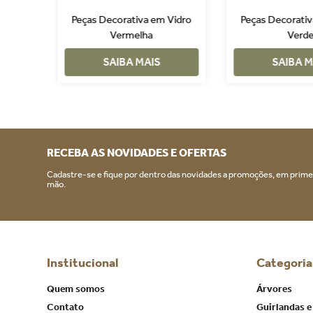
 Em
Peças Decorativa em Vidro
Peças Decorativ
melho
Vermelha
Verd
SAIBA MAIS
SAIBA M
RECEBA AS NOVIDADES E OFERTAS
Cadastre-se e fique por dentro das novidades a promoções, em prime
mão.
Institucional
Categoria
Quem somos
Árvores
Contato
Guirlandas e