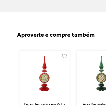
Aproveite e compre também
 Em
Peças Decorativa em Vidro
Peças Decorativ