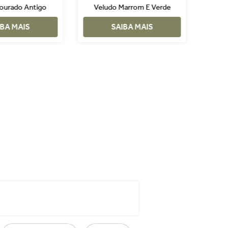
Dourado Antigo
Veludo Marrom E Verde
Velu
IBA MAIS
SAIBA MAIS