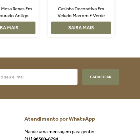
 Mesa Renas Em
Casinha Decorativa Em
Ca
Dourado Antigo
Veludo Marrom E Verde
Velu
IBA MAIS
SAIBA MAIS
CADASTRAR
Atendimento por WhatsApp
Mande uma mensagem para gente:
(11) 96300-8794