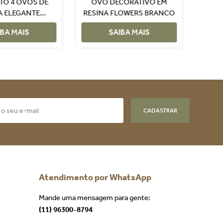
TO 4 OVOS DE
OVO DECORATIVO EM
CONJUNTO
A ELEGANTE
RESINA FLOWERS BRANCO
DECO
OURADO
IBA MAIS
SAIBA MAIS
CADASTRAR
Atendimento por WhatsApp
Mande uma mensagem para gente:
(11) 96300-8794