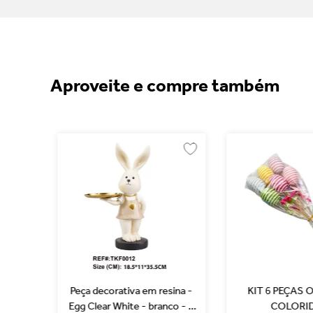
Aproveite e compre também
tensias
Peça decorativa em resina -
KIT 6 PEÇAS
a
Egg Clear White - branco - 9
COLORI