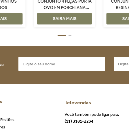
 OVINHOS
CONJUNTO 4 PEÇAS PORTA
CONJUN
DOS
OVO EM PORCELANA
RESIN
COLORIDOS
D
AIS
SAIBA MAIS
SA
ira
s
Televendas
Você também pode ligar para:
 Festões
(11) 3181-2234
res