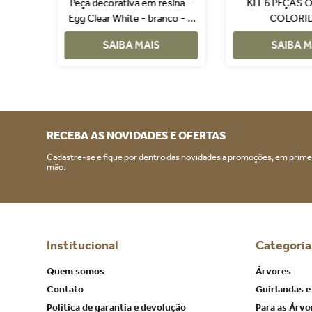
tensias
Peça decorativa em resina -
KIT 6 PEÇAS
a
Egg Clear White - branco - 9
COLORI
cm
SAIBA MAIS
SAIBA M
RECEBA AS NOVIDADES E OFERTAS
Cadastre-se e fique por dentro das novidades a promoções, em prime
mão.
Institucional
Categoria
Quem somos
Árvores
Contato
Guirlandas e
Política de garantia e devolução
Para as Árvo