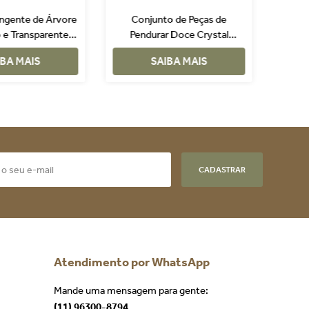
ingente de Árvore
Conjunto de Peças de
En
 e Transparentes
Pendurar Doce Crystal
adas 2 Peças
Vermelho 2 Peças
IBA MAIS
SAIBA MAIS
CADASTRAR
Atendimento por WhatsApp
Mande uma mensagem para gente:
(11) 96300-8794