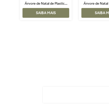
 Verde
Árvore de Natal de Plastico
Árvore de Natal 
Vermelho 4 Peças
Vermelho e Bran
SAIBA MAIS
SAIBA M