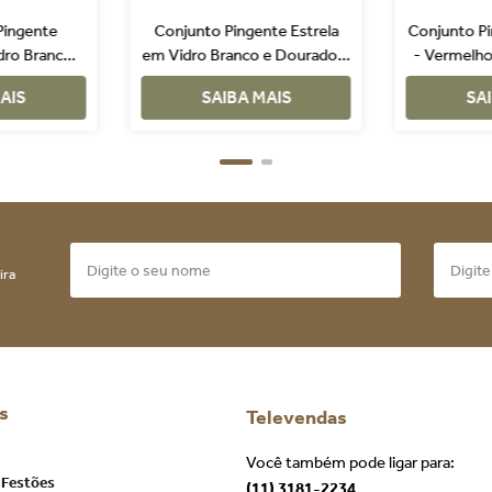
Pingente
Conjunto Pingente Estrela
Conjunto P
ro Branco e
em Vidro Branco e Dourado 2
- Vermelho
Peças
Peças
Decor
AIS
SAIBA MAIS
SA
ira
s
Televendas
Você também pode ligar para:
 Festões
(11) 3181-2234