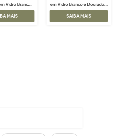
em Vidro Branco e
em Vidro Branco e Dourado 2
- Ver
do 2 Peças
Peças
IBA MAIS
SAIBA MAIS