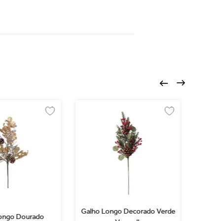
Galho Longo Decorado Verde
Galh
ongo Dourado