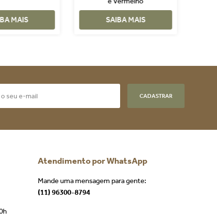
e Vermelho
em Te
IBA MAIS
SAIBA MAIS
CADASTRAR
Atendimento por WhatsApp
Mande uma mensagem para gente:
(11) 96300-8794
00h