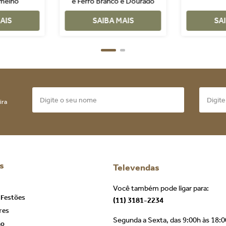
rmelho
e Ferro Branco e Dourado
AIS
SAIBA MAIS
SA
ira
s
Televendas
Você também pode ligar para:
 Festões
(11) 3181-2234
res
Segunda a Sexta, das 9:00h às 18:
ão