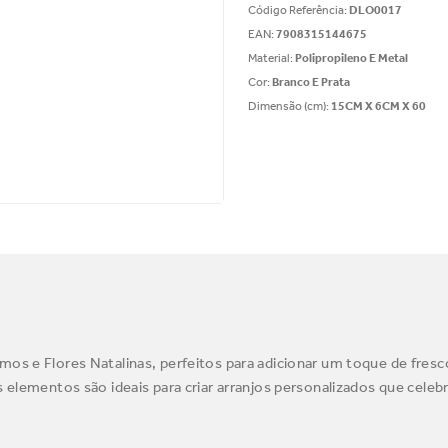
Código Referência
:
DLO0017
EAN
:
7908315144675
Material
:
Polipropileno E Metal
Cor
:
Branco E Prata
Dimensão (cm)
:
15CM X 6CM X 60
os e Flores Natalinas, perfeitos para adicionar um toque de fresc
s elementos são ideais para criar arranjos personalizados que cele