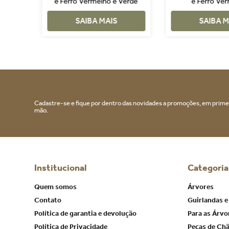
e Ferro Vermelho e Verde
e Ferro Ve
SAIBA MAIS
SAIBA M
RECEBA AS NOVIDADES E OFERTAS
Cadastre-se e fique por dentro das novidades a promoções, em prime
mão.
Institucional
Categoria
Quem somos
Árvores
Contato
Guirlandas e
Política de garantia e devolução
Para as Árvo
Política de Privacidade
Peças de Ch