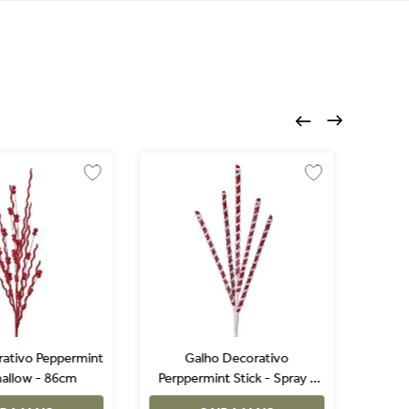
rativo Peppermint
Galho Decorativo
Galho
allow - 86cm
Perppermint Stick - Spray -
61cm