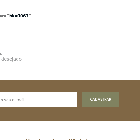
ra "
hka0063
"
.
o desejado.
CADASTRAR