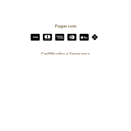
Pague com
Certificados e Segurança
Redes Sociais
Todos os direitos reservados © 2023 | We.Digi Brasil Serviços Digitais
LTDA.
CNPJ: 39.816.199/0001-66