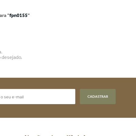
ra "
fpn0155
"
a.
o desejado.
CADASTRAR